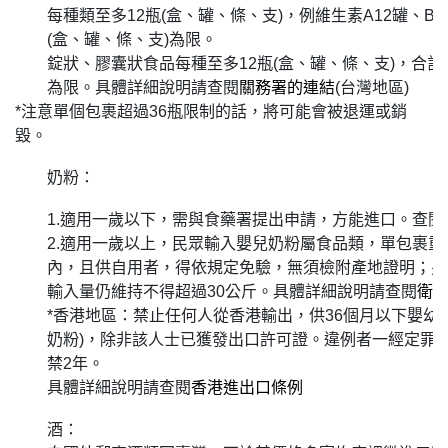
每種類至多12瓶(盒、罐、條、支)，例維生素A12罐、B
(盒、罐、條、支)為限。
錠狀、膠囊狀食品每種至多12瓶(盒、罐、條、支)，合計
為限。具體詳細說明請查閱
關務署的連結
(台灣地區)
*注意單個包裹超過36瓶限制的話，將可能會被退運或銷
毀。
奶粉：
1.適用一歲以下，需與食藥署提出申請，方能進口。查閱
2.適用一歲以上，民眾輸入嬰兒奶粉屬食品類，單包裹重
內，且供自用者，得依規定免驗，無須檢附產地證明；另
輸入量仍維持不得超過30公斤。具體詳細說明請查閱
衛
*香港地區：禁止任何人從香港輸出，供36個月以下嬰幼
奶粉)，除非該人士已獲發出口許可證。違例者一經定罪，可
禁2年。
具體詳細說明請查閱
香港進出口條例
酒：