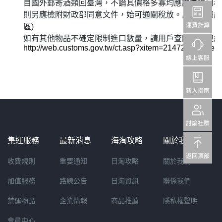
自國外郵寄酒類回臺灣，不論其價格多寡均應課徵進口稅款
則另應檢附財政部同意文件，始可通關稅放。具體詳細說
區)
如有其他物品不確定限制進口數量，請用戶查閱以下連結
http://web.customs.gov.tw/ct.asp?xitem=21472&ctnode
集運服務
最新消息
海淘攻略
關於我們
收費規則
重要通知
日淘攻略
關於我們
加值服務
路線公告
日淘資訊
聯係我們
禁運物品
企業情報
商品推薦
隱私權聲明
會員中心