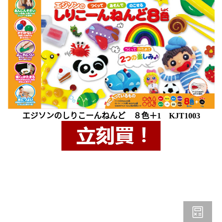
通攻略待查收！
開箱
エジソンのしりこーんねんど ８色＋1 KJT1003