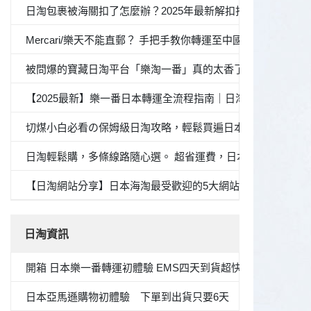
日淘包裹被海關扣了怎麼辦？2025年最新解扣指南與避坑策略
Mercari/樂天不能直郵？ 手把手教你轉運至中國全流程
被問爆的寶藏日淘平台「樂淘一番」真的太香了！自從在這上面
【2025最新】樂一番日本轉運全流程指南｜日淘新手必看
切煤小白必看の保姆級日淘攻略，輕鬆買遍日本產品
日淘輕鬆購，多條線路隨心選。 超省運費，日本購物體驗UP
【日淘網站分享】日本海淘最受歡迎的5大網站，你有一份海
日淘資訊
開箱 日本樂一番轉運初體驗 EMS四天到貨超快的！
日本亞馬遜購物初體驗 下單到出貨只要6天 加碼 變色唇膏