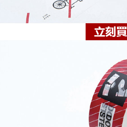
蛋糕
椅墊&「樂一番」日本轉運基本教學