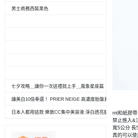
男士商務西裝黑色
5件套形抗菌除臭白襯衫
男士西裝褲雙褶
≪CanCam 6月號，Oggi.jp 4月出版≫抗菌除臭雙層外套
100％纯棉白色纯色衬衫
«Oggi.Jp4月刊介紹»抗菌防臭九分褲套裝
七夕攻略＿讓你一次送禮就上手＿風象星座篇
讓美白10倍奉還！ PRIER NEIGE 高濃度胎盤素 夏日必備
日本人都用這款 樂敦CC集中美容液 淨白透亮肌
mt和紙膠帶
禁止進入&
寬5公分 長
真的可以使