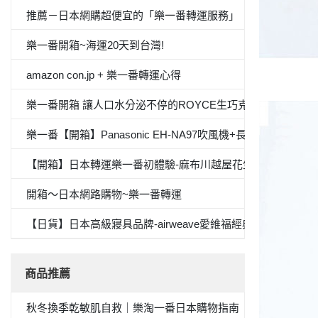
推薦－日本網購超便宜的「樂一番轉運服務」
樂一番開箱~海運20天到台灣!
amazon con.jp + 樂一番轉運心得
樂一番開箱 讓人口水分泌不停的ROYCE生巧克力
樂一番【開箱】Panasonic EH-NA97吹風機+長崎心泉堂蜂蜜
【開箱】日本轉運樂一番初體驗-麻布川越屋花生醬
開箱～日本網路購物~樂一番轉運
【日貨】日本高級寢具品牌-airweave愛維福經典專利素材
商品推薦
秋冬換季乾敏肌自救｜樂淘一番日本購物指南