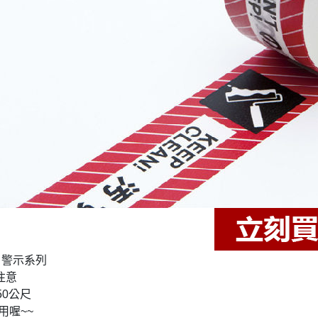
 警示系列
注意
50公尺
用喔~~