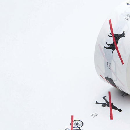
淘CCD，我終於實現相機自由啦✨
！
淘速通攻略待查收！
小開箱