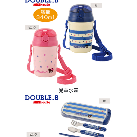
通攻略待查收！
開箱
兒童水壺