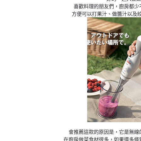
喜歡料理的朋友們，廚房都少
方便可以打果汁、做醬汁以及絞碎食物
蛋糕
椅墊&「樂一番」日本轉運基本教學
會推薦這款的原因是，它是無線
在廚房做菜食材很多，如果還多條