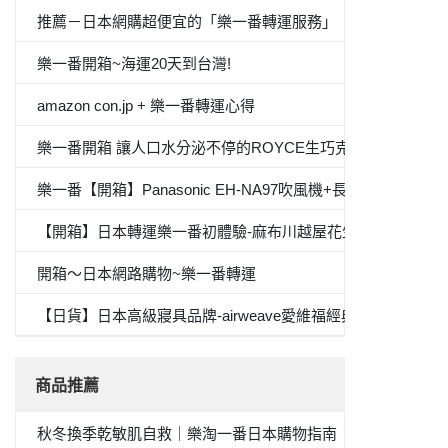
推薦－日本網購超便宜的「樂一番轉運服務」
樂一番開箱~海運20天到台灣!
amazon con.jp + 樂一番轉運心得
樂一番開箱 讓人口水分泌不停的ROYCE生巧克力
樂一番【開箱】Panasonic EH-NA97吹風機+長崎心泉堂蜂蜜
【開箱】日本轉運樂一番初體驗-麻布川越屋花生醬
開箱～日本網路購物~樂一番轉運
【日貨】日本高級寢具品牌-airweave愛維福經典專利素材
商品推薦
秋冬換季乾敏肌自救｜樂淘一番日本購物指南