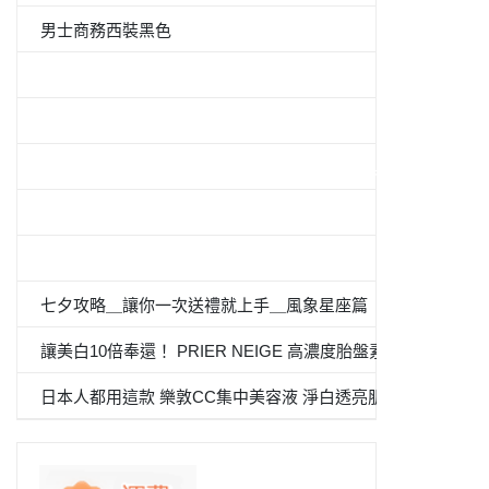
男士商務西裝黑色
5件套形抗菌除臭白襯衫
男士西裝褲雙褶
≪CanCam 6月號，Oggi.jp 4月出版≫抗菌除臭雙層外套
100％纯棉白色纯色衬衫
«Oggi.Jp4月刊介紹»抗菌防臭九分褲套裝
七夕攻略＿讓你一次送禮就上手＿風象星座篇
讓美白10倍奉還！ PRIER NEIGE 高濃度胎盤素 夏日必備
日本人都用這款 樂敦CC集中美容液 淨白透亮肌