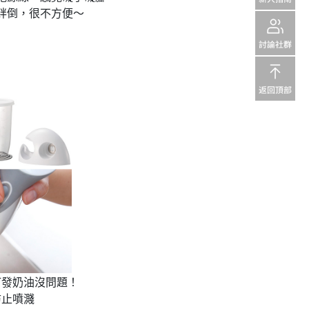
絆倒，很不方便～
打發奶油沒問題！
防止噴濺