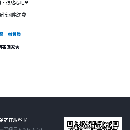
鎖，很貼心吧❤
折抵國際運費
樂一番會員
購寄回家★
諮詢在線客服
日 9:00~18:00