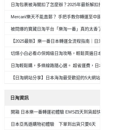
日淘包裹被海關扣了怎麼辦？2025年最新解扣指南與避坑策略
Mercari/樂天不能直郵？ 手把手教你轉運至中國全流程
被問爆的寶藏日淘平台「樂淘一番」真的太香了！自從在這上面
【2025最新】樂一番日本轉運全流程指南｜日淘新手必看
切煤小白必看の保姆級日淘攻略，輕鬆買遍日本產品
日淘輕鬆購，多條線路隨心選。 超省運費，日本購物體驗UP
【日淘網站分享】日本海淘最受歡迎的5大網站，你有一份海
日淘資訊
開箱 日本樂一番轉運初體驗 EMS四天到貨超快的！
日本亞馬遜購物初體驗 下單到出貨只要6天 加碼 變色唇膏