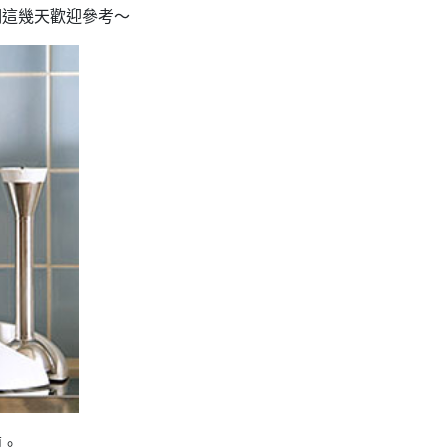
們這幾天歡迎參考～
題。