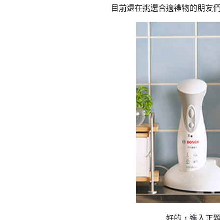
目前還在挑選合適禮物的朋友
淘CCD，我終於實現相機自由啦✨
！
淘速通攻略待查收！
小開箱
好的，進入正