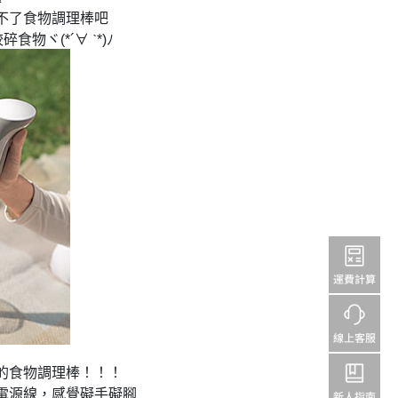
不了食物調理棒吧
ヾ(*´∀ ˋ*)ﾉ
的食物調理棒！！！
電源線，感覺礙手礙腳