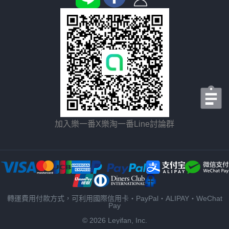
加入樂一番X樂淘一番Line討論群
轉運費用付款方式，可利用國際信用卡・PayPal・ALIPAY・WeChat
Pay
© 2026 Leyifan, Inc.