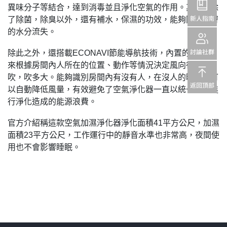
異味分子等結合，達到消毒並且淨化空氣的作用。其功效除
了除菌，除臭以外，還有補水，保濕的功效，能夠防止肌膚
的水分流失。
除此之外，還搭載
節能導航技術，內置的感應器
ECONAVI
來根據房間內人所在的位置、動作等情況決定風向往哪裡
吹，吹多大。能夠識別房間內有沒有人，在沒人的時候還可
以自動降低風量，有效避免了空氣淨化器一直以統一風速進
行淨化造成的能源浪費。
官方介紹稱這款空氣加濕淨化器淨化面積
平方公尺，加濕
41
面積
平方公尺，工作運行中的靜音水準也非常高，夜間使
23
用也不會影響睡眠。