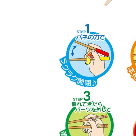
蛋糕
椅墊&「樂一番」日本轉運基本教學