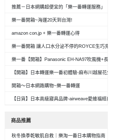
推薦－日本網購超便宜的「樂一番轉運服務」
樂一番開箱~海運20天到台灣!
amazon con.jp + 樂一番轉運心得
樂一番開箱 讓人口水分泌不停的ROYCE生巧克力
樂一番【開箱】Panasonic EH-NA97吹風機+長崎心泉堂蜂蜜
【開箱】日本轉運樂一番初體驗-麻布川越屋花生醬
開箱～日本網路購物~樂一番轉運
【日貨】日本高級寢具品牌-airweave愛維福經典專利素材
商品推薦
秋冬換季乾敏肌自救｜樂淘一番日本購物指南