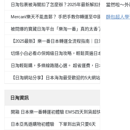
日淘包裹被海關扣了怎麼辦？2025年最新解扣指南與避坑策略
當然啦～外
Mercari/樂天不能直郵？ 手把手教你轉運至中國全流程
麵包超人學
被問爆的寶藏日淘平台「樂淘一番」真的太香了！自從在這上面
【2025最新】樂一番日本轉運全流程指南｜日淘新手必看
切煤小白必看の保姆級日淘攻略，輕鬆買遍日本產品
日淘輕鬆購，多條線路隨心選。 超省運費，日本購物體驗UP
【日淘網站分享】日本海淘最受歡迎的5大網站，你有一份海
日淘資訊
開箱 日本樂一番轉運初體驗 EMS四天到貨超快的！
日本亞馬遜購物初體驗 下單到出貨只要6天 加碼 變色唇膏