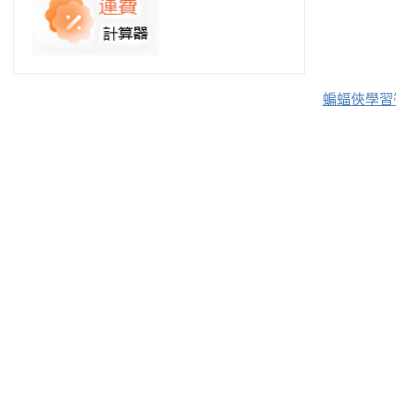
蝙蝠俠學習