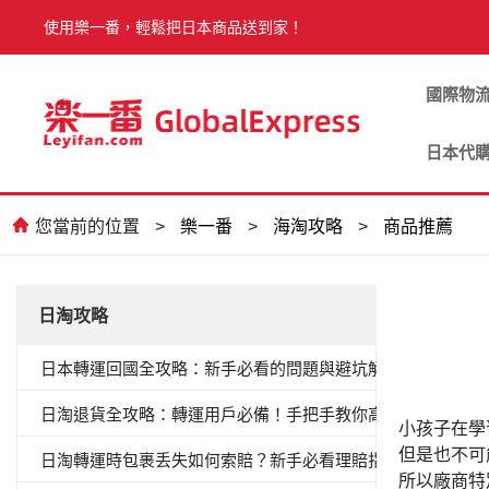
使用樂一番，輕鬆把日本商品送到家！
國際物
日本代
您當前的位置
>
樂一番
>
海淘攻略
>
商品推薦
日淘攻略
日本轉運回國全攻略：新手必看的問題與避坑解答
日淘退貨全攻略：轉運用戶必備！手把手教你高效退貨
小孩子在學
但是也不可
日淘轉運時包裹丢失如何索賠？新手必看理賠指南
所以廠商特