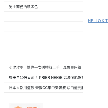
男士商務西裝黑色
5件套形抗菌除臭白襯衫
HELLO K
男士西裝褲雙褶
≪CanCam 6月號，Oggi.jp 4月出版≫抗菌除臭雙層外套
100％纯棉白色纯色衬衫
«Oggi.Jp4月刊介紹»抗菌防臭九分褲套裝
七夕攻略＿讓你一次送禮就上手＿風象星座篇
讓美白10倍奉還！ PRIER NEIGE 高濃度胎盤素 夏日必備
日本人都用這款 樂敦CC集中美容液 淨白透亮肌