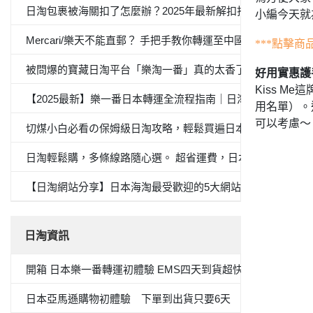
日淘包裹被海關扣了怎麼辦？2025年最新解扣指南與避坑策略
小編今天就
Mercari/樂天不能直郵？ 手把手教你轉運至中國全流程
***
點擊商
被問爆的寶藏日淘平台「樂淘一番」真的太香了！自從在這上面
好用實惠護
這
Kiss Me
【2025最新】樂一番日本轉運全流程指南｜日淘新手必看
用名單）。
可以考慮～
切煤小白必看の保姆級日淘攻略，輕鬆買遍日本產品
日淘輕鬆購，多條線路隨心選。 超省運費，日本購物體驗UP
【日淘網站分享】日本海淘最受歡迎的5大網站，你有一份海
日淘資訊
開箱 日本樂一番轉運初體驗 EMS四天到貨超快的！
日本亞馬遜購物初體驗 下單到出貨只要6天 加碼 變色唇膏