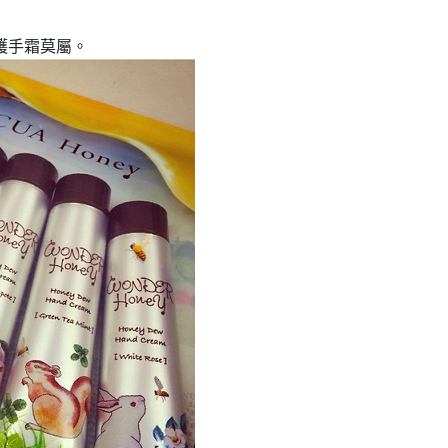
護手霜莫屬。