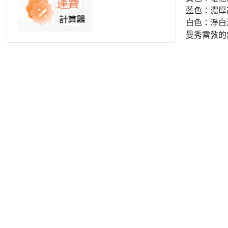
藍色：濃厚
白色：淨白
曼秀雷敦的