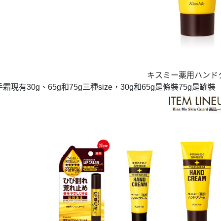
キスミー薬用ハンド
手霜現有
、
和
三種
，
和
是條裝
是罐裝
30g
65g
75g
size
30g
65g
75g
蛋糕
椅墊&「樂一番」日本轉運基本教學