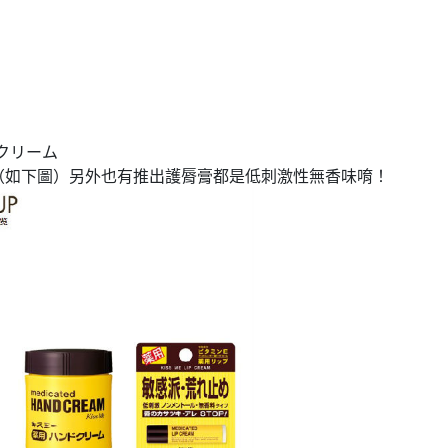
クリーム
（如下圖）另外也有推出護脣膏都是低刺激性無香味唷！