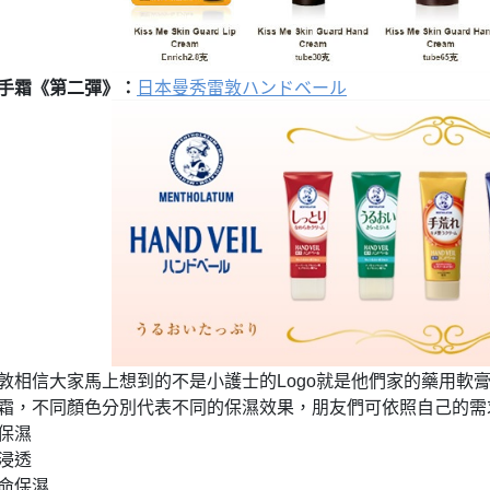
：
手霜《第二彈》
日本曼秀雷敦ハンドベール
敦相信大家馬上想到的不是小護士的
就是他們家的藥用軟
Logo
霜，不同顏色分別代表不同的保濕效果，朋友們可依照自己的需
保濕
浸透
命保濕