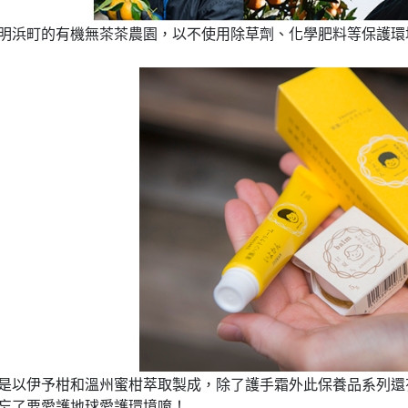
明浜町的有機無茶茶農園，以不使用除草劑、化學肥料等保護環
是
和
，除了護手霜外此
還
以伊予柑
溫州蜜柑萃取製成
保養品系列
了要
愛護環境
忘
愛護地球
唷！