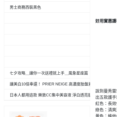
男士商務西裝黑色
5件套形抗菌除臭白襯衫
好用實惠護
男士西裝褲雙褶
≪CanCam 6月號，Oggi.jp 4月出版≫抗菌除臭雙層外套
100％纯棉白色纯色衬衫
«Oggi.Jp4月刊介紹»抗菌防臭九分褲套裝
七夕攻略＿讓你一次送禮就上手＿風象星座篇
讓美白10倍奉還！ PRIER NEIGE 高濃度胎盤素 夏日必備
說到曼秀雷
日本人都用這款 樂敦CC集中美容液 淨白透亮肌
出五款護手
紅色：長效
綠色：清爽
黃色：維他