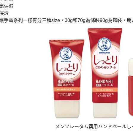
高保濕
浸透
護手霜系列一樣有分三種
，
和
為條裝
為罐裝，朋
size
30g
70g
90g
メンソレータム薬用ハンドベールし