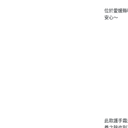
位於愛媛縣
～
安心
此款護手霜
養之餘也別