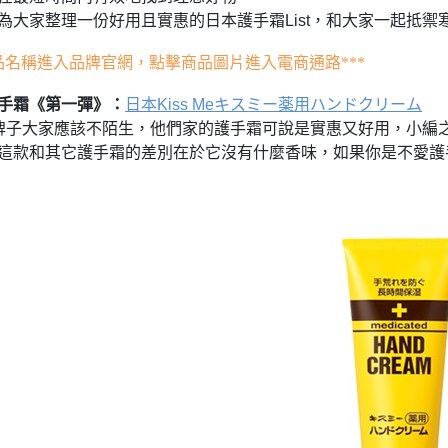
為大家整理一份好用且實惠的日本護手霜
List
，和大家一起抵禦
品名稱進入品牌官網，點擊商品圖片進入電商通路
***
淘CCD，我終於實現相機自由啦✨
：
手霜《第一彈》
日本
Kiss Me
キスミー薬用ハンドクリーム
牌子大家應該不陌生，他們家的護手霜可說是實惠又好用，小編
這款和其它護手霜的差別在於它沒有什麼香味，如果你是不愛護
！
淘速通攻略待查收！
小開箱