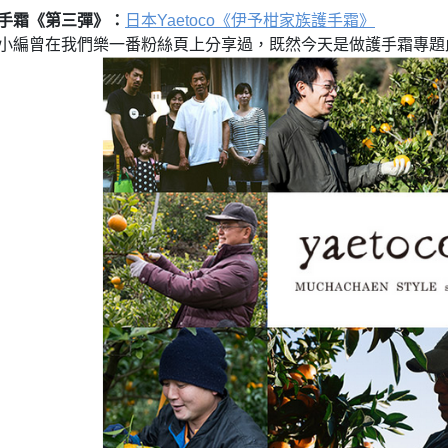
：
手霜《第三彈》
日本
Yaetoco
《伊予柑家族護手霜》
小編曾在我們樂一番粉絲頁上分享過，既然今天是做護手霜專題