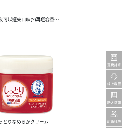
友可以選完口味
再選容量～
(?)
っとりなめらかクリーム