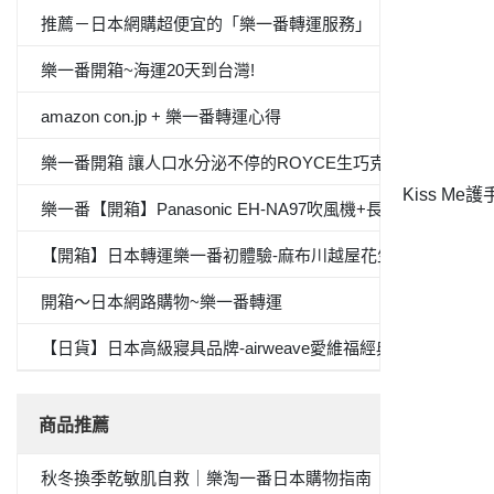
推薦－日本網購超便宜的「樂一番轉運服務」
樂一番開箱~海運20天到台灣!
amazon con.jp + 樂一番轉運心得
樂一番開箱 讓人口水分泌不停的ROYCE生巧克力
護
Kiss Me
樂一番【開箱】Panasonic EH-NA97吹風機+長崎心泉堂蜂蜜
【開箱】日本轉運樂一番初體驗-麻布川越屋花生醬
開箱～日本網路購物~樂一番轉運
【日貨】日本高級寢具品牌-airweave愛維福經典專利素材
商品推薦
秋冬換季乾敏肌自救｜樂淘一番日本購物指南