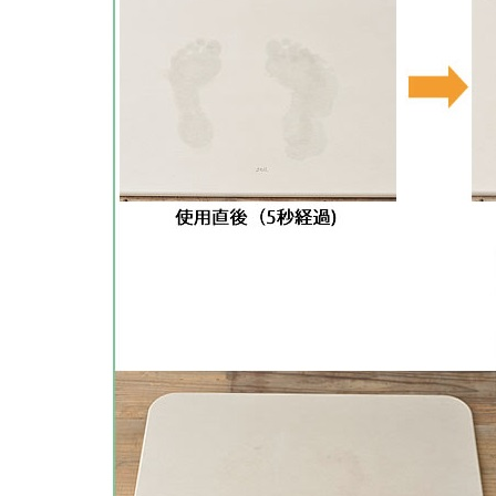
蛋糕
椅墊&「樂一番」日本轉運基本教學