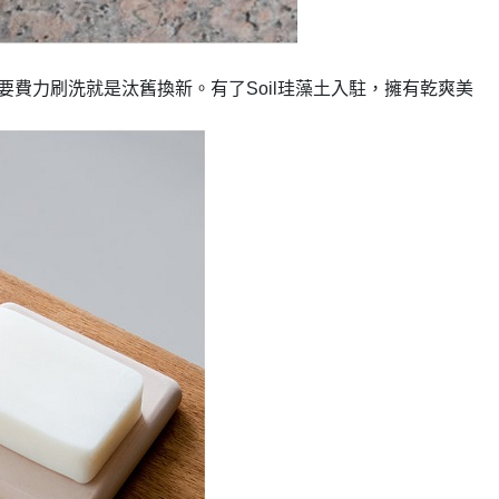
費力刷洗就是汰舊換新。有了Soil珪藻土入駐，擁有乾爽美