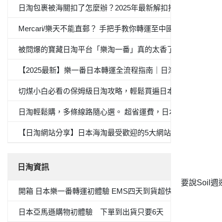
日淘包裹被海關扣了怎麼辦？2025年最新解扣指南與避坑策略
Mercari/樂天不能直郵？ 手把手教你轉運至中國全流程
被問爆的寶藏日淘平台「樂淘一番」真的太香了！自從在這上面
【2025最新】樂一番日本轉運全流程指南｜日淘新手必看
切煤小白必看の保姆級日淘攻略，輕鬆買遍日本產品
日淘輕鬆購，多條線路隨心選。 超省運費，日本購物體驗UP
【日淘網站分享】日本海淘最受歡迎的5大網站，你有一份海
日淘資訊
要說Soi
開箱 日本樂一番轉運初體驗 EMS四天到貨超快的！
日本亞馬遜購物初體驗 下單到出貨只要6天 加碼 變色唇膏