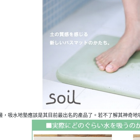
淘CCD，我終於實現相機自由啦✨
！
淘速通攻略待查收！
l週邊，吸水地墊應該是其目前最出名的產品了。若不了解其神奇地
小開箱