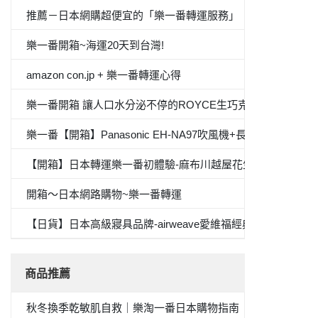
推薦－日本網購超便宜的「樂一番轉運服務」
樂一番開箱~海運20天到台灣!
amazon con.jp + 樂一番轉運心得
樂一番開箱 讓人口水分泌不停的ROYCE生巧克力
樂一番【開箱】Panasonic EH-NA97吹風機+長崎心泉堂蜂蜜
【開箱】日本轉運樂一番初體驗-麻布川越屋花生醬
開箱～日本網路購物~樂一番轉運
【日貨】日本高級寢具品牌-airweave愛維福經典專利素材
商品推薦
秋冬換季乾敏肌自救｜樂淘一番日本購物指南