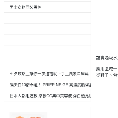
男士商務西裝黑色
5件套形抗菌除臭白襯衫
男士西裝褲雙褶
≪CanCam 6月號，Oggi.jp 4月出版≫抗菌除臭雙層外套
100％纯棉白色纯色衬衫
證實過吸水
«Oggi.Jp4月刊介紹»抗菌防臭九分褲套裝
應用區域一
七夕攻略＿讓你一次送禮就上手＿風象星座篇
從鞋子、包
讓美白10倍奉還！ PRIER NEIGE 高濃度胎盤素 夏日必備
日本人都用這款 樂敦CC集中美容液 淨白透亮肌