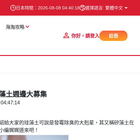
日本時間：
2026-08-08 04:40:20
選擇語言: 繁體中文
海淘攻略
你好，請登入
註冊
珪藻土週邊大募集
04:47:14
紹給大家的珪藻土可說是發霉除臭的大剋星，其又稱矽藻土在
小編娓娓道來吧！