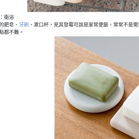
：衛浴
的肥皂、
牙刷
、漱口杯，見其發霉可說是家常便飯，常常不是需要
點都不難。