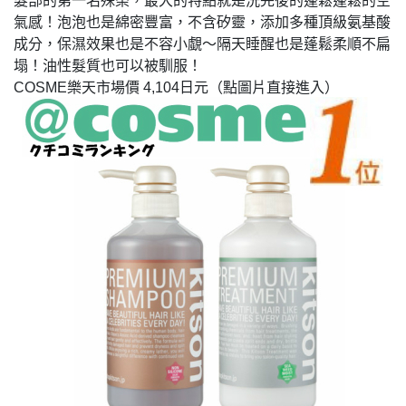
髮部的第一名殊榮，最大的特點就是洗完後的蓬鬆蓬鬆的空
氣感！泡泡也是綿密豐富，不含矽靈，添加多種頂級氨基酸
成分，保濕效果也是不容小覷～隔天睡醒也是蓬鬆柔順不扁
塌！油性髮質也可以被馴服！
COSME樂天市場價 4,104日元（點圖片直接進入）