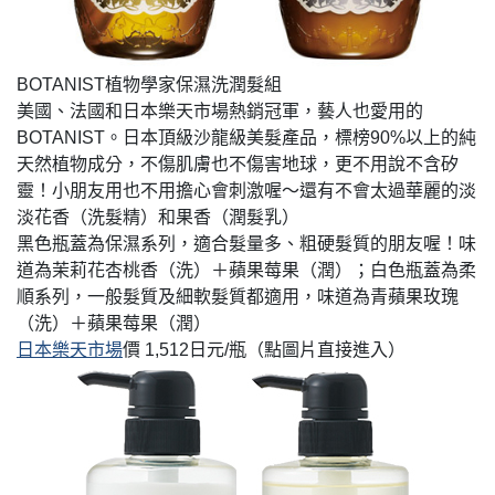
&「樂一番」日本轉運基本教學
BOTANIST植物學家保濕洗潤髮組
美國、法國和日本樂天市場熱銷冠軍，藝人也愛用的
BOTANIST。日本頂級沙龍級美髮產品，標榜90%以上的純
天然植物成分，不傷肌膚也不傷害地球，更不用說不含矽
靈！小朋友用也不用擔心會刺激喔～還有不會太過華麗的淡
淡花香（洗髮精）和果香（潤髮乳）
黑色瓶蓋為保濕系列，適合髮量多、粗硬髮質的朋友喔！味
道為茉莉花杏桃香（洗）＋蘋果莓果（潤）；白色瓶蓋為柔
順系列，一般髮質及細軟髮質都適用，味道為青蘋果玫瑰
（洗）＋蘋果莓果（潤）
日本樂天市場
價 1,512日元/瓶（點圖片直接進入）