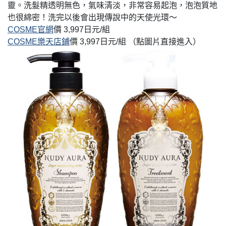
通攻略待查收！
靈。洗髮精透明無色，氣味清淡，非常容易起泡，泡泡質地
也很綿密！洗完以後會出現傳說中的天使光環～
COSME官網
價 3,997日元/組
COSME樂天店鋪
價 3,997日元/組 （點圖片直接進入）
開箱