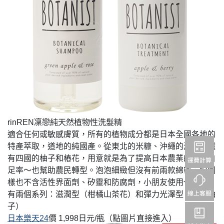
rinREN凜戀純天然植物性洗髮精
適合任何或敏感膚質，所有的植物成分都是日本全國各地的
特產萃取，道地的純國產。從東北的米糠、沖繩的海蘊，還
有四國的柚子和樁花，用意就是為了提高日本農業的自給自
足率～也幫助農民轉型。泡泡細緻但沒有前兩款綿密，但同
樣也不含活性界面劑、矽靈和防腐劑，小朋友使用也OK！
有兩個系列：滋潤型（柑橘山茶花）和彈力光澤型（生薑柚
子）
日本樂天24
價 1,998日元/瓶（點圖片直接進入）