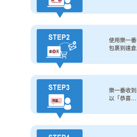
使用樂一番
包裹到達倉
樂一番收到
以「恭喜…