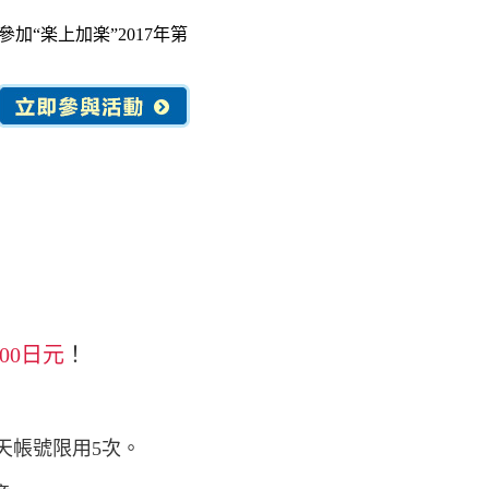
“楽上加楽”2017年第
000日元
！
天帳號限用5次。