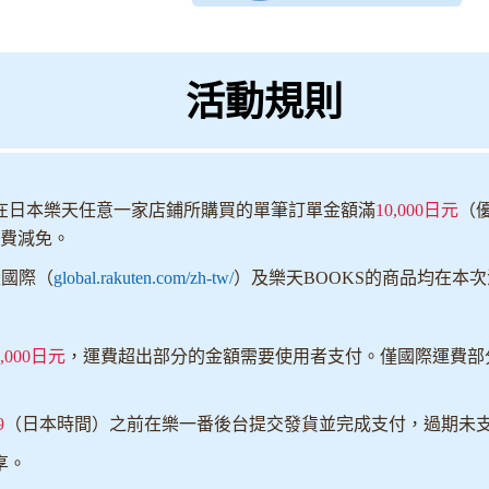
活動規則
在日本樂天任意一家店鋪所購買的單筆訂單金額滿
10,000日元
（
費減免。
天國際（
global.rakuten.com/zh-tw/
）及樂天BOOKS的商品均在本
1,000日元
，運費超出部分的金額需要使用者支付。僅國際運費部
9
（日本時間）之前在樂一番後台提交發貨並完成支付，過期未
享。