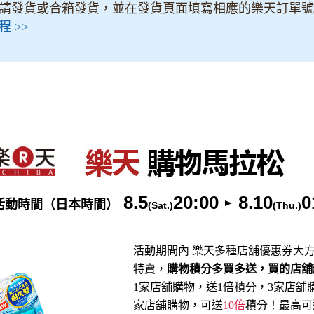
請發貨或合箱發貨，並在發貨頁面填寫相應的樂天訂單號
 >>
8.5
20:00
8.10
0
活動時間（日本時間）
(Sat.)
(Thu.)
活動期間內 樂天多種店舖優惠券大
特賣，
購物積分多買多送，買的店舖
1家店舖購物，送1倍積分，3家店舖
家店舖購物，可送
10倍
積分！最高可