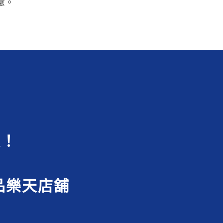
意。
選！
品樂天店舖