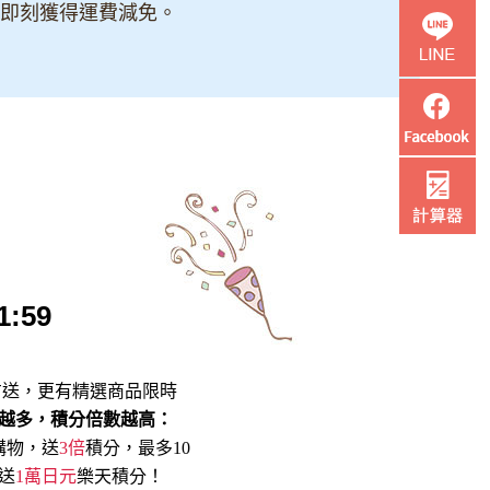
即刻獲得運費減免。
1:59
方送，更有精選商品限時
越多，積分倍數越高：
購物，送
3倍
積分，最多10
送
1萬日元
樂天積分！