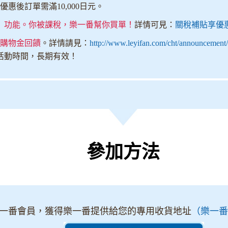
惠後訂單需滿10,000日元。
」功能。你被課稅，樂一番幫你買單！
詳情可見：
關稅補貼享優
％購物金回饋
。詳情請見：
http://www.leyifan.com/cht/announcement
活動時間，長期有效！
參加方法
一番會員，獲得樂一番提供給您的專用收貨地址
（樂一番