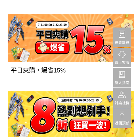
平日爽購，爆省15%