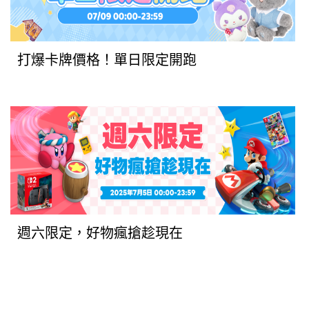
打爆卡牌價格！單日限定開跑
週六限定，好物瘋搶趁現在