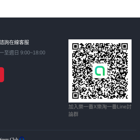
諮詢在線客服
日 9:00~18:00
加入樂一番X樂淘一番Line討
論群