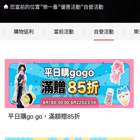
>
>
>
您當前的位置
樂一番
優惠活動
自營活動
購物返利
當前活動
自營活動
樂
平日購go go，滿額贈85折