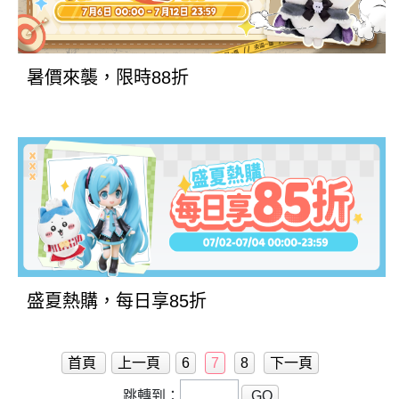
暑價來襲，限時88折
盛夏熱購，每日享85折
首頁
上一頁
6
7
8
下一頁
跳轉到：
GO