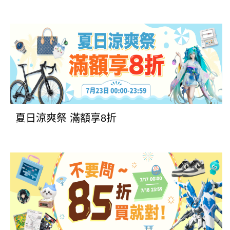
夏日涼爽祭 滿額享8折