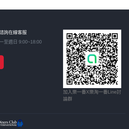
諮詢在線客服
日 9:00~18:00
加入樂一番X樂淘一番Line討
論群