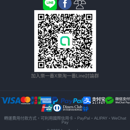
加入樂一番X樂淘一番Line討論群
轉運費用付款方式，可利用國際信用卡・PayPal・ALIPAY・WeChat
Pay