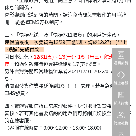
二、「全家取貨」的用戶請注意，因中轉站大溪郵局1月1日
休息的關係，
會影響到配送到店的時間，請這段時間急需收件的用戶避
開，或選擇EMS寄送到府。
三、「快捷配送」及「快捷7-11取貨」的用戶請注意，
連假前最後一次發貨為12/29(三)航班，請於12/27(一)早上
10點前完成付款。
因日本連休，
12/31(五)、1/3(一)、1/5（周三）航班都將暫
停
，超過付款時間包裹將延後到1/7(五)發貨。
另外台灣海關跟當地物流業者2021/12/31-2022/01/02休
息，
清關跟發貨作業將延後到1/3（一） 處理。若有急件請改選
EMS發貨。
四、繁體客服信箱正常處理郵件，身份地址認證將正常進行
審核。若有其他需要諮詢的用戶們可將網頁切換至簡體版咨
詢在線客服。
（客服在線時間：9:00~12:00，13:00~18:00）