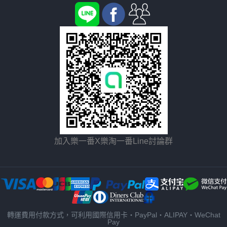
加入樂一番X樂淘一番Line討論群
轉運費用付款方式，可利用國際信用卡・PayPal・ALIPAY・WeChat
Pay