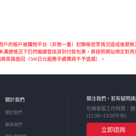
成用戶的帳戶被購物平台（非樂一番）封鎖帳號等情況造成後期無
在未溝通情況下仍然繼續發送貨到付款包裹，將按照網站規定對用
將原路退回（500日元服務手續費將不予退還）。
關注我們，若有疑問請
關於我們
在線客服工作時間：週一至週
關於我們
(12:00~13:00午休)
聯係我們
立即諮詢