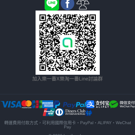
加入樂一番X樂淘一番Line討論群
轉運費用付款方式，可利用國際信用卡・PayPal・ALIPAY・WeChat
Pay