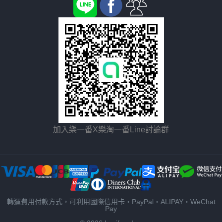
加入樂一番X樂淘一番Line討論群
轉運費用付款方式，可利用國際信用卡・PayPal・ALIPAY・WeChat
Pay