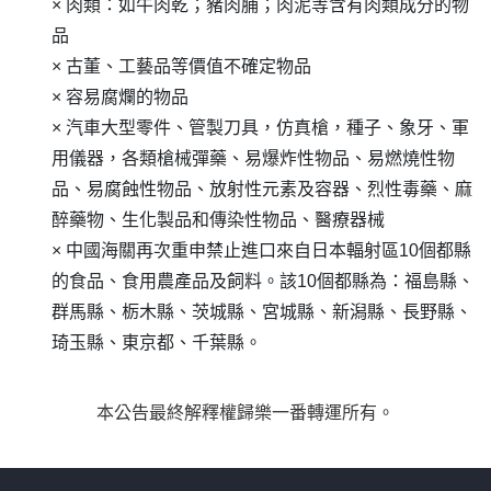
× 肉類：如牛肉乾；豬肉脯；肉泥等含有肉類成分的物
品
× 古董、工藝品等價值不確定物品
× 容易腐爛的物品
× 汽車大型零件、管製刀具，仿真槍，種子、象牙、軍
用儀器，各類槍械彈藥、易爆炸性物品、易燃燒性物
品、易腐蝕性物品、放射性元素及容器、烈性毒藥、麻
醉藥物、生化製品和傳染性物品、醫療器械
× 中國海關再次重申禁止進口來自日本輻射區10個都縣
的食品、食用農產品及飼料。該10個都縣為：福島縣、
群馬縣、栃木縣、茨城縣、宮城縣、新潟縣、長野縣、
琦玉縣、東京都、千葉縣。
本公告最終解釋權歸樂一番轉運所有。