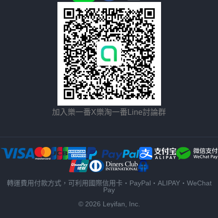
加入樂一番X樂淘一番Line討論群
轉運費用付款方式，可利用國際信用卡・PayPal・ALIPAY・WeChat
Pay
© 2026 Leyifan, Inc.