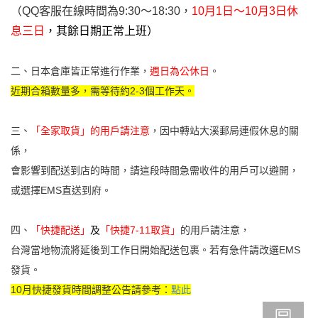
（QQ客服在線時間為9:30～18:30，
10
月1日～10月3日休
息三日
，其餘日期正常上班）
二、日本倉庫皆正常進行作業，
週日為公休日
。
近期合箱數量多，需等待約2-3個工作天。
三、
「全家取貨」的用戶請注意
，
因中轉站大溪郵局連假休息的關
係
，
會影響到配送到店的時間，請這段時間急需收件的用戶可以避開，
或選擇EMS直送到府。
四
、
「快捷配送」
及
「快捷7-11取貨
」
的用戶請注意
，
台灣當地物流將延後到工作日開始配送包裹。
若有急件請改選EMS
發貨。
10月快捷發貨時間調整公告請參考：
點此