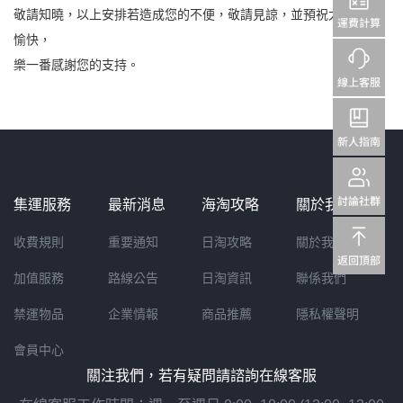
敬請知曉，
以上安排若造成您的不便，敬請見諒
，並預祝大家假期
愉快，
樂一番感謝您的支持。
集運服務
最新消息
海淘攻略
關於我們
收費規則
重要通知
日淘攻略
關於我們
加值服務
路線公告
日淘資訊
聯係我們
禁運物品
企業情報
商品推薦
隱私權聲明
會員中心
關注我們，若有疑問請諮詢在線客服