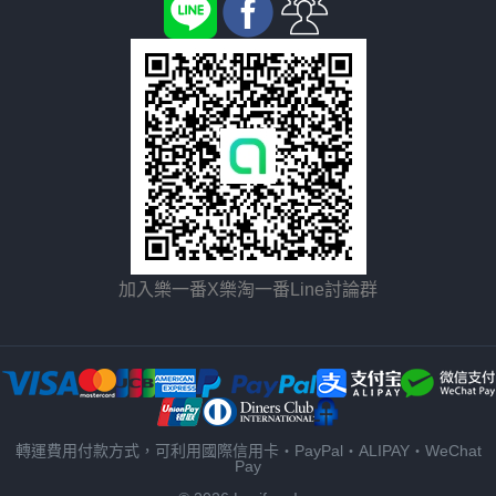
加入樂一番X樂淘一番Line討論群
轉運費用付款方式，可利用國際信用卡・PayPal・ALIPAY・WeChat
Pay