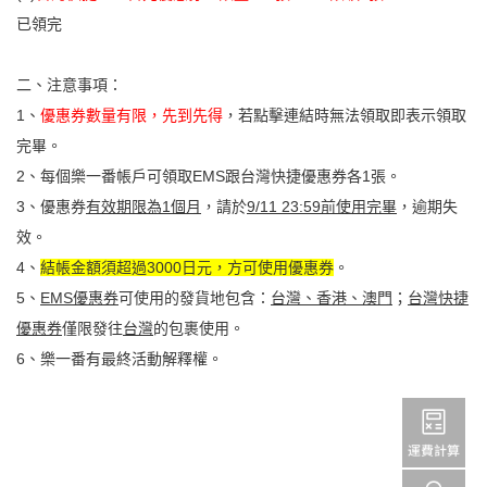
已領完
二、注意事項：
1、
優惠券數量有限，先到先得
，若點擊連結時無法領取即表示領取
完畢。
2、每個樂一番帳戶可領取EMS跟台灣快捷優惠券各1張。
3、優惠券
有效期限為1個月
，請於
9/11 23:59前使用完畢
，逾期失
效。
4、
結帳金額須超過3000日元，方可使用優惠券
。
5、
EMS優惠券
可使用的發貨地包含：
台灣、香港、澳門
；
台灣快捷
優惠券
僅限發往
台灣
的包裹使用。
6、樂一番有最終活動解釋權。