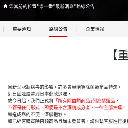
>
>
>
您當前的位置
樂一番
最新消息
路線公告
重要通知
路線公告
企業情報
【
因新型冠狀病毒的影響，許多會員購買除菌類商品轉運，
近日因連續遭到日本郵政退運，
故今日起，我們正式將
「所有除菌類商品｣列為禁運品
，
不管是任何形式，即便是不含酒精成分者，一律全部禁運。
如造成您的不便，深感抱歉。
如已經有購買除菌類商品且尚未發貨者，請聯繫客服進行後