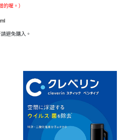
增的喔。）
tml
者請避免購入。