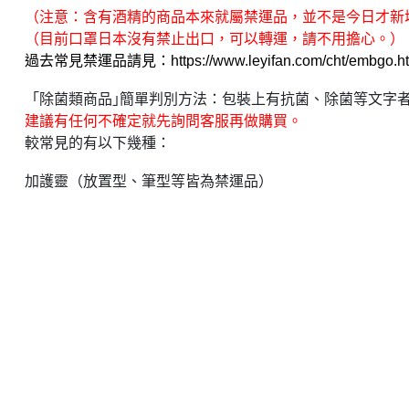
（注意：含有酒精的商品本來就屬禁運品，並不是今日才新
（目前口罩日本沒有禁止出口，可以轉運，請不用擔心。）
過去常見禁運品請見
：
https://www.leyifan.com/cht/embgo.h
「除菌類商品｣簡單判別方法：包裝上有抗菌、除菌等文字
建議有任何不確定就先詢問客服再做購買。
較常見的有以下幾種：
加護靈（放置型、筆型等皆為禁運品）