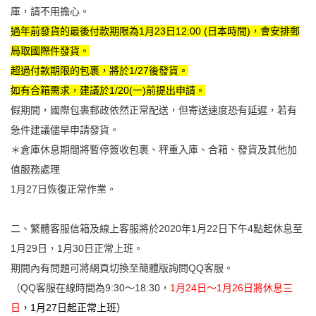
庫，請不用擔心。
過年前發貨的最後付款期限為1月23日12:00 (日本時間)，會安排郵
局取國際件發貨。
超過付款期限的包裹，將於1/27後發貨。
如有合箱需求，建議於1/20(一)前提出申請。
假期間，國際包裹郵政依然正常配送，但寄送速度恐有延遲，若有
急件建議儘早申請發貨。
＊倉庫休息期間將暫停簽收包裹、秤重入庫、合箱、發貨及其他加
值服務處理
1月27日恢復正常作業。
二、
繁體客服信箱及線上客服將於
2020年1
月22日下午4點起休息至
1月29日
，1月30日正常上班
。
期間內有問題可將
網頁切換至簡體版詢問QQ客服。
（QQ客服在線時間為9:30～18:30，
1月24日～1月26日將休息三
日
，1月27日起正常上班）