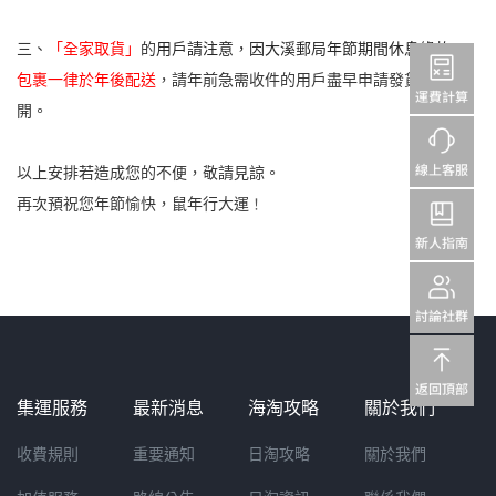
三、
「全家取貨」
的
用戶請注意，因大溪郵局年節期間休息緣故，
包裹一律於年後配送
，請年前急需收件的用戶盡早申請發貨或避
開。
以上安排若造成您的不便，敬請見諒。
再次預祝您年節愉快，鼠年行大運
！
集運服務
最新消息
海淘攻略
關於我們
收費規則
重要通知
日淘攻略
關於我們