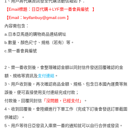
1、用戶將代購資訊發至代購活動信箱如下：
【Email標題：日亞代購＋LYF樂一番會員編號 】
【Email：leyifanbuy@gmail.com 】
內容需包含：
a.日本亞馬遜的購物商品連結網址
b.數量、顏色尺寸、規格（若有）等。
c.樂一番會員編號
2、樂一番收到後，會整理確認金額以同封信件發送回覆確認的金
額、規格等資訊及
支付連結
。
3、用戶收到後，再次確認商品金額、規格、包含日本國內運費等無
誤後，便可直接使用支付連結完成付款；
付款後，回覆同封信
「沒問題，已經支付」
。
4、收到回覆後，會陸續進行下單工作（完成下訂後會發送訂單截圖
供確認）。
5、用戶等待日亞發貨入庫樂一番的通知就可以自行合併或發貨。