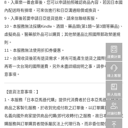
8、入庫樂一番倉庫後，您可以申請拍照確認商品內容，若因日本國
內配送時有損壞，可來信進行和日亞溝通賠償或換貨。
9、入庫後若要申請日亞退貨退款，請來信聯絡客服。
10、本服務無法採購Kindle、酒類、藥品類(第1類～第3類等藥品)、
虛擬商品，醫藥部外品可以購買；其他禁運品比照國際郵政禁運規
則。
11、本服務無法使用折扣券優惠。
12、台灣收貨後若有退貨需求，將有可能產生退貨之國際運費以及
再寄一次台灣的國際運費，另外未盡詳細說明之事，請參考退貨注
意事項。
【退貨注意事項：】
1、本服務「日本亞馬遜代購」提供代消費者於日本亞馬遜平台購買
商品之客製化服務，於收到完成付款之訂單後，以訂單購買者個人
名義向國外商家提供商品代購(即代收轉付)之服務，故日本亞馬遜代
購服務與訂單購買者間係屬民法上代理行為，而非委任關係。