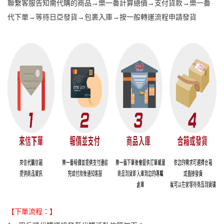
聯繫客服告知需代購的商品→樂一番計算總價→支付貨款→樂一番
代下單→等待日亞發貨→包裹入庫→按一般轉運流程申請發貨
【下單流程：】