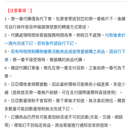
【注意事項：】
1、樂一番代購僅為代下單，包裹會寄送到您的樂一番帳戶下，後續
可自行操作發貨申報選擇想要的轉運方式寄送。
2、代購處理時間依客服服務時間為準，例假日不處理。
付款後會於
一週內完成下訂，若有急件請自行下訂。
3、
若有時間限制購物優惠活動商品或是限量搶購之商品，請自行下
單
，樂一番不接受限時、需搶購的商品代購。
4、確認代購訂單後，需先在樂一番支付貨款，之後由樂一番代為下
單。
5、日亞價格會頻繁變動，因此最終價格可能略有小幅差異，多退少
補（退款退至樂一番帳戶餘額，可在支付國際運費時直接使用）。
6、日亞數量限制不會寫明，需下單後才知道，無法事前預估，購買
多數量可能因數量限制無法完成下訂。
7、訂䐟商品仍然有可能會因缺貨或不可抗因素(天氣、交通、網路
等)，導致訂不到指定商品，將由客服進行通知並安排退款。