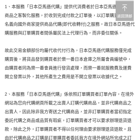
1、本服務「日本亞馬遜代購」提供代消費者於日本亞馬遜平台購買
商品之客製化服務，於收到完成付款之訂單後，以訂單購買者個人
名義向國外商家提供商品代購(即代收轉付)之服務，故日本亞馬遜代
購服務與訂單購買者間係屬民法上代理行為，而非委任關係。
故此交易金額部份均屬代收代付行為，日本亞馬遜代購服務僅完成
購買後，將貨品發到購買者於樂一番日本倉庫之所屬會員編號中，
由購買者同為樂一番會員進行發貨處理，而樂一番就服務費及運費
開立發票以外，其他所產生之費用是不開立發票以收據代之。
2、本服務「日本亞馬遜代購」係依照訂單購買者訂單內容，在境外
網站為您向代購網頁所載之出賣人訂購代購商品，並非代購商品之
出賣人，因此除非我方寄送之代購商品，並非訂單購買者當初指定
委託代購之商品或品質有瑕疵，訂單購買者才可以要求辦理退貨退
款，除此之外，訂單購買者不得以任何理由要求辦理退貨退款。且
由於代購商品之訂購是訂單購買者委託我方在境外網站所完成之訂