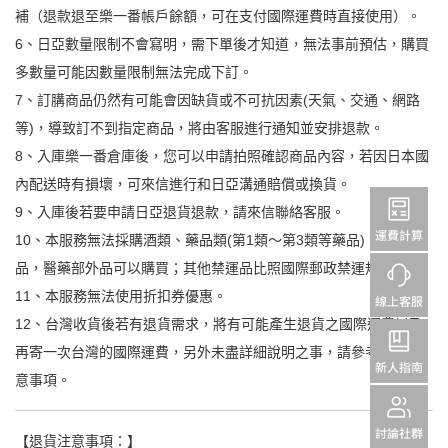
補（退款退至樂一番帳戶餘額，可在支付國際運費時直接使用）。
6、日亞數量限制不會寫明，需下單後才知道，無法事前預估，購買
多數量可能因數量限制無法完成下訂。
7、訂䐟商品仍然有可能會因缺貨或不可抗因素(天氣、交通、網路
等)，導致訂不到指定商品，將由客服進行通知並安排退款。
8、入庫樂一番倉庫後，您可以申請拍照確認商品內容，若因日本國
內配送時有損壞，可來信進行和日亞溝通賠償或換貨。
9、入庫後若要申請日亞退貨退款，請來信聯絡客服。
10、本服務無法採購酒類、藥品類(第1類～第3類等藥品)、虛擬商
品，醫藥部外品可以購買；其他禁運品比照國際郵政禁運規則。
11、本服務無法使用折扣券優惠。
12、台灣收貨後若有退貨需求，將有可能產生退貨之國際運費以及
再寄一次台灣的國際運費，另外未盡詳細說明之事，請參考退貨注
意事項。
【退貨注意事項：】