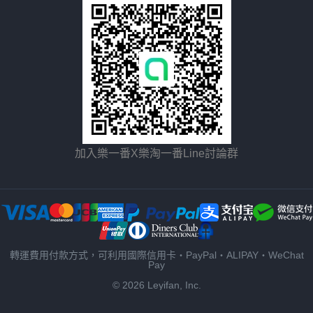
加入樂一番X樂淘一番Line討論群
轉運費用付款方式，可利用國際信用卡・PayPal・ALIPAY・WeChat
Pay
© 2026 Leyifan, Inc.