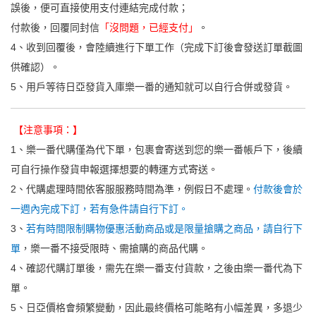
誤後，便可直接使用支付連結完成付款；
付款後，回覆同封信
「沒問題，已經支付」
。
4、收到回覆後，會陸續進行下單工作（完成下訂後會發送訂單截圖
供確認）。
5、用戶等待日亞發貨入庫樂一番的通知就可以自行合併或發貨。
【注意事項：】
1、樂一番代購僅為代下單，包裹會寄送到您的樂一番帳戶下，後續
可自行操作發貨申報選擇想要的轉運方式寄送。
2、代購處理時間依客服服務時間為準，例假日不處理。
付款後會於
一週內完成下訂，若有急件請自行下訂。
3、
若有時間限制購物優惠活動商品或是限量搶購之商品，請自行下
單
，樂一番不接受限時、需搶購的商品代購。
4、確認代購訂單後，需先在樂一番支付貨款，之後由樂一番代為下
單。
5、日亞價格會頻繁變動，因此最終價格可能略有小幅差異，多退少