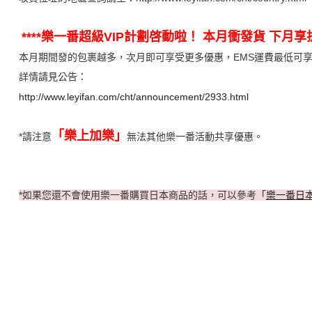
****
樂一番超級VIP計劃啓動啦！ 本月衝發貨 下月享折扣
本月期間發的包裹越多，次月即可享受更多優惠，EMS運費最低可享
詳情請見公告：
http://www.leyifan.com/cht/announcement/2933.html
「樂上加樂」
*請注意
無法其他樂一番活動共享優惠。
*如果您還不會使用樂一番購買日本商品的話，可以參考
「
樂一番日