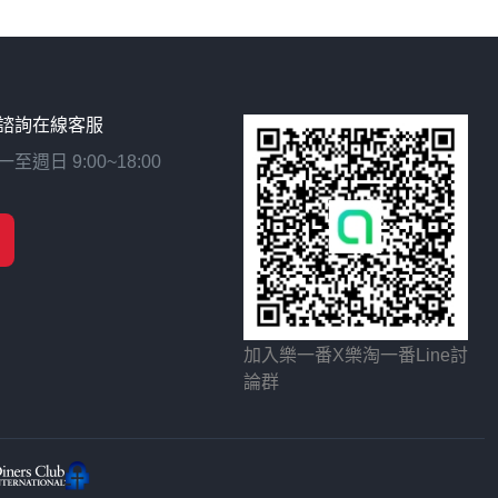
諮詢在線客服
日 9:00~18:00
加入樂一番X樂淘一番Line討
論群