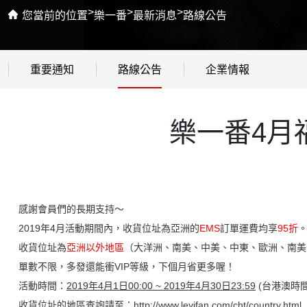
>
>
>
您當前的位置
樂一番
最新消息
路線公告
重要通知
路線公告
企業情報
樂一番4月
感謝會員們的長期支持～
2019年4月活動期間內，收貨位址為亞洲的
EMS
訂單運費均享
95折
收貨位址為
亞洲以外地區
（大洋洲、南美、中美、中東、歐洲、南美
單數不限，多發還能衝VIP等級，下個月省更多喔！
活動時間：
2019年4月1日00:00 ~ 2019年4月30日23:59
(台港澳時
收貨位址的地區查詢請至：
http://www.leyifan.com/cht/country.html