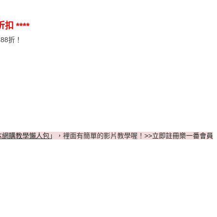
 ****
88折！
本網購教學懶人包
」
，裡面有簡單的影片教學喔！
>>立即註冊樂一番會員