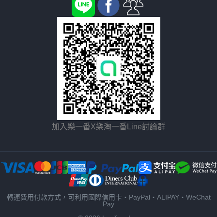
加入樂一番X樂淘一番Line討論群
轉運費用付款方式，可利用國際信用卡・PayPal・ALIPAY・WeChat
Pay