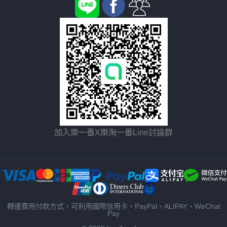
加入樂一番X樂淘一番Line討論群
轉運費用付款方式，可利用國際信用卡・PayPal・ALIPAY・WeChat
Pay