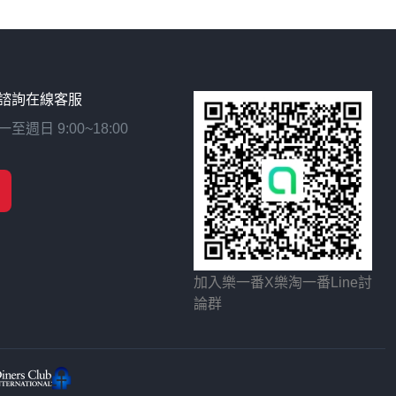
諮詢在線客服
日 9:00~18:00
加入樂一番X樂淘一番Line討
論群