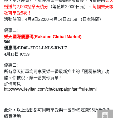
稅、不含運費），並使用樂一番轉運發貨後，可獲得由
樂天
贈送的2,000點樂天積分
（等值於2,000日元）。
每個樂天帳
號可享受5次！
活動時間：4
月9
日22
:00~
4月14日21:59
（日本時間）
優惠二
:
樂天國際優惠碼(
Rakuten Global Market)
500
優惠碼:ED0L-2TG2-LNLS-RWU7
4月13日 07:59
優惠三
:
所有
樂天
訂單均可享受樂一番最新推出的「關稅補貼」功
能。你被稅，樂一番幫你買單！
詳情可見：
http://www.leyifan.com/cht/campaign/tariffrule.html
此外，以上活動都可同時享受樂一番
EMS
運費
95
折及免手
續費活動！