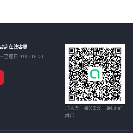
諮詢在線客服
日 9:00~18:00
加入樂一番X樂淘一番Line討
論群