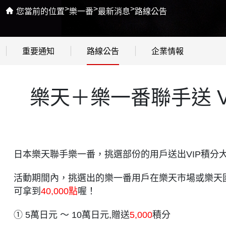
>
>
>
您當前的位置
樂一番
最新消息
路線公告
重要通知
路線公告
企業情報
樂天＋樂一番聯手送 V
日本樂天聯手樂一番，挑選部份的用戶送出VIP積分
活動期間內，挑選出的樂一番用戶在樂天市場或樂天
可拿到
40,000點
喔！
① 5萬日元 ～ 10萬日元,贈送
5,000
積分