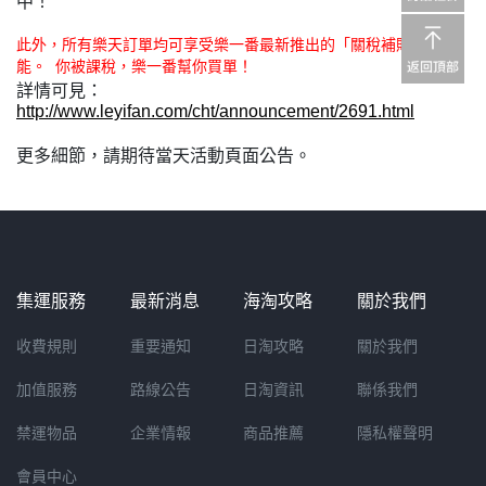
中！
此外，所有樂天訂單均可享受樂一番最新推出的「關稅補貼」功
能。 你被課稅，樂一番幫你買單！
詳情可見：
http://www.leyifan.com/cht/announcement/2691.html
更多細節，請期待當天活動頁面公告。
集運服務
最新消息
海淘攻略
關於我們
收費規則
重要通知
日淘攻略
關於我們
加值服務
路線公告
日淘資訊
聯係我們
禁運物品
企業情報
商品推薦
隱私權聲明
會員中心