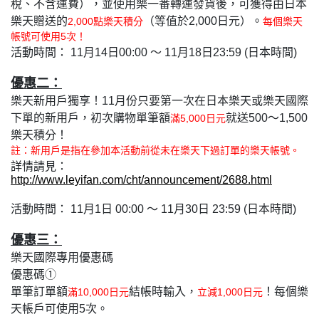
稅、不含運費），並使用樂一番轉運發貨後，可獲得由日本
樂天贈送的
（等值於2,000日元）。
2,000點樂天積分
每個樂天
帳號可使用5次！
活動時間： 11月14日00:00 ～ 11月18日23:59 (日本時間)
優惠二：
樂天新用戶獨享！11月份只要第一次在日本樂天或樂天國際
下單的新用戶，初次購物單筆額
就送500～1,500
滿5,000日元
樂天積分！
註：新用戶是指在參加本活動前從未在樂天下過訂單的樂天帳號。
詳情請見：
http://www.leyifan.com/cht/announcement/2688.html
活動時間： 11月1日 00:00 ～ 11月30日 23:59 (日本時間)
優惠三：
樂天國際專用優惠碼
優惠碼
①
單筆訂單額
結帳時輸入，
！每個樂
滿10,000日元
立減1,000日元
天帳戶可使用5次。