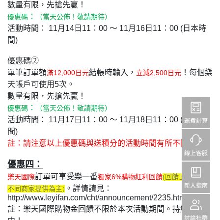
數量有限，先搶先贏！
：
優惠碼
（當天公佈！敬請期待）
活動時間： 11月14日11：00 ～ 11月16日11：00 (日本時
間)
優惠碼
②
單筆訂單額
結帳時輸入，
！每個樂
滿12,000日元
立減2,500日元
天帳戶可使用5次。
數量有限，先搶先贏！
：
優惠碼
（當天公佈！敬請期待）
活動時間： 11月17日11：00 ～ 11月18日11：00 (日本時
間)
註
：請注意以上優惠碼與送積分的活動時間有所不同
優惠四：
訂單可享受樂一番
樂天國際
獨家6%購物紅利回饋
(回饋比例依照
。詳情請見：
不同商家提供為主)
http://www.leyifan.com/cht/announcement/2235.html
註：樂天國際購物金回饋不限於本次活動期間。持續進行