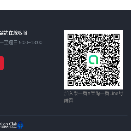
諮詢在線客服
日 9:00~18:00
加入樂一番X樂淘一番Line討
論群