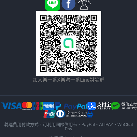
加入樂一番X樂淘一番Line討論群
轉運費用付款方式，可利用國際信用卡・PayPal・ALIPAY・WeChat
Pay