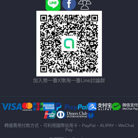
加入樂一番X樂淘一番Line討論群
轉運費用付款方式，可利用國際信用卡・PayPal・ALIPAY・WeChat
Pay