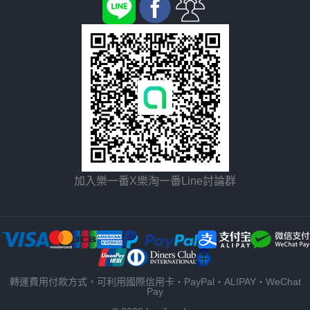
加入樂一番X樂淘一番Line討論群
轉運費用付款方式，可利用國際信用卡・PayPal・ALIPAY・WeChat
Pay