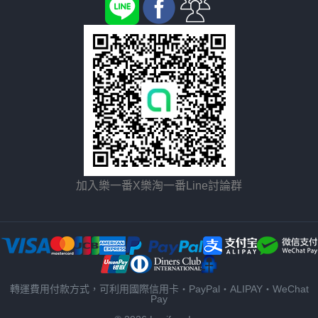
加入樂一番X樂淘一番Line討論群
轉運費用付款方式，可利用國際信用卡・PayPal・ALIPAY・WeChat
Pay