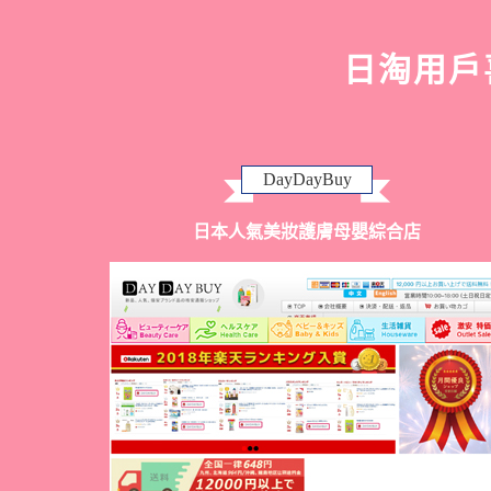
日淘用戶
DayDayBuy
日本人氣美妝護膚母嬰綜合店