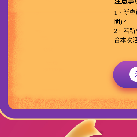
注意事
1、新會
間)。
2、若
合本次活