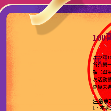
10
2022年
元！
所有樂一
額（單筆
次活動截
會員未
注意事
1、本