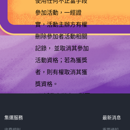
使用任何不正當手段
參加活動，一經證
實，活動主辦方有權
刪除參加者活動相關
記錄， 並取消其參加
活動資格；若為獲獎
者，則有權取消其獲
獎資格。
2、活動主辦方不對因
網絡傳輸會員硬件原
集運服務
最新消息
因而導致參加者信息
收費規則
重要通知