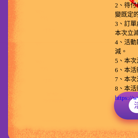
2、待
變既定
3、訂
本次立
4、活
減。
5、本
6、本
7、本
8、本
https://