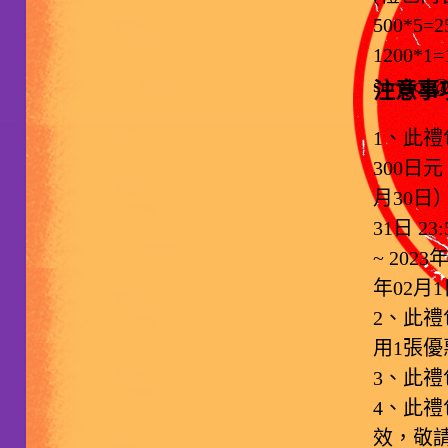
500*5=
1200*
service
注意事
1、此
300日
月30日）
31日 2
~ 202
年02月1日
2、此
用1張優
3、此禮
4、此
效，敬