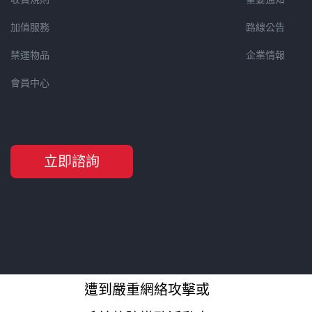
錯誤或延誤承擔任何
加值服務
路線公告
責任。
禁運物品
企業情報
3、以上活動所有獎品
會員中心
（立減金額、點數
等）分發完為止，不
額外追加。
立即諮詢
4、如遇不可抗力（包
括但不限於重大災害
事件、活動中存在大
面積舞弊行為、活動
遭到嚴重網絡攻擊或