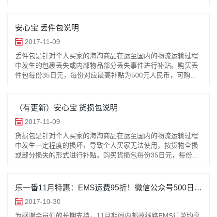
贴为100元人民币，可购买最高份数为8份。安心宝规定时效：
EMS 10天；航空
安心宝 丢件包说明
2017-11-09
丢件包是针对个人买家的海淘商品在运至国内的物流运输过程
中发生的包裹丢失或内部物品部分丢失事件进行补贴。购买丢
件包每份35日元，每份对应最高补贴为500元人民币，可购买
最高份数为20份。例：a) 假如您的包裹价值5000日元(约等于
300元人民
（有更新）安心宝 货损包说明
2017-11-09
货损包是针对个人买家的海淘商品在运至国内的物流运输过程
中发生一定程度的损坏，导致个人买家无法使用，按货物全损
或部分损失的形式进行补贴。购买货损包每份35日元，每份对
应最高补贴为500元人民币，可购买最高份数为20份。例：a)
假如您的包裹价值
乐一番11月特惠：EMS运费95折！微信公众号500日元
礼包派送中！
2017-10-30
为感谢会员们的长期支持，11月期间内邮政线路EMS订单均享