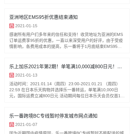
持与理解！
亚洲地区EMS95折优惠结束通知
2021-01-15
感谢所有用户们多年来的信任和支持！收货地址为亚洲的EMS
订单运费享95折的优惠，一直以来深受用户的好评，由于受疫
情影响，各费用成本的提高，乐一番将于1月底结束EMS95折
优惠，2月1日起统一恢复原价。‍亚洲以外地区运费9折优惠也
将会结束‍。V
乐上加乐2021年第2期！单笔满10,000减800日元！每
账号最多15次！
2021-01-13
活动时间：2021.01.14（周四）23:00-2021.01.21 （周四）
22:59 在日本乐天购物并选择乐一番转运，单笔满10,000日
元，国际运费立减800日元 活动期间每位日本乐天会员仅首15
笔符合资格的订单可
乐一番跨境BC专线暂时停发城市网点通知
2021-01-07
因为近期国内疫情原因，乐一番跨境BC专线暂时不能配送的城