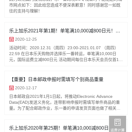
市网点如下：因此给您造成不便深表歉意！同时感谢您一如既
往的支持与理解！
乐上加乐2021年第1期！单笔满10,000减800日元！每
账号最多15次！
2020-12-25
活动时间：2020.12.31（周四）23:00-2021.01.07 （周四）
22:59 在日本乐天购物并选择乐一番转运，单笔满10,000日
元，国际运费立减800日元 活动期间每位日本乐天会员仅首15
笔符合资格的订单可
【重要】日本邮政申报时需填写个别商品重量
2020-12-17
日本邮政自2021年1月1日起，将推动Electronic Advance
Data(EAD)发送义务化，连带影响申报时需填写单件商品的重
量。为了配合邮政作业，乐一番的申请发货页面也做了相关更
新，预计于2020/12/22(二)上午12点后变
乐上加乐2020年第25期！单笔满10,000减800日元！每