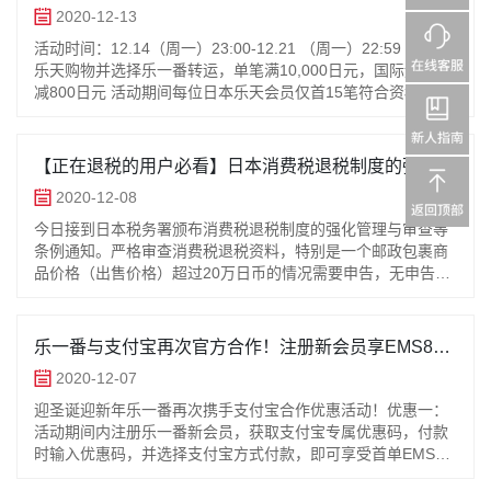
账号最多15次！
2020-12-13
活动时间：12.14（周一）23:00-12.21 （周一）22:59 在日本
乐天购物并选择乐一番转运，单笔满10,000日元，国际运费立
减800日元 活动期间每位日本乐天会员仅首15笔符合资格的订
单可享本活动优惠，但若任
【正在退税的用户必看】日本消费税退税制度的强化管
理与审查
2020-12-08
今日接到日本税务署颁布消费税退税制度的强化管理与审查等
条例通知。严格审查消费税退税资料，特别是一个邮政包裹商
品价格（出售价格）超过20万日币的情况需要申告，无申告则
不能退还消费税。从12月7日起，请退税用户注意以下事项：
1. &nb
乐一番与支付宝再次官方合作！注册新会员享EMS88
折优惠！
2020-12-07
迎圣诞迎新年乐一番再次携手支付宝合作优惠活动！优惠一：
活动期间内注册乐一番新会员，获取支付宝专属优惠码，付款
时输入优惠码，并选择支付宝方式付款，即可享受首单EMS88
折优惠。活动时间：12月11日 00：00～12月25日 23：