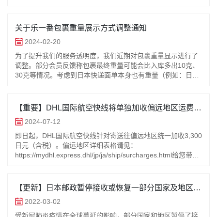
注意：若您今日已经在 “乐一番” 平台支付了寄往加拿大的包裹
运费，而包裹状态尚未更新为【已发货】，请您及时联系“乐一
番”在线客服，我们将为您免费取消订单，并在1-5个工作日左
关于乐一番包裹重量展示方式调整通知
右处理退款至您的支付账户。对于由此给您带来的不便，我们
2024-02-20
深感抱歉，并感谢您的理解与支持。
为了提升我们的服务透明度，我们近期对包裹重量显示进行了
调整。部分会员反馈称包裹最终重量可能会比入库多出10克、
30克等情况。考虑到日本快递面单本身也有重量（例如：日本
邮政（EMS/航空件/海运）平均为30g，DHL国际航空快线平均
为10g。因仓库重量称需测量0～30kg的包裹重量，现行重量称
最小精度为10g）。*由于蜂鸟及顺丰线路快递面单重量平均为
【重要】DHL国际航空快线将单独加收偏远地区运费的
2g，故系统不加此重量。我们决定对包裹实际重量和快递面单
通知！
2024-07-12
重量进行分开展示。这一调整将使您在包裹进入【待付款】状
态时，在支付页面上清晰地看到包裹重量的详细信息。感谢您
即日起，DHL国际航空快线针对寄送往偏远地区统一加收3,300
的理解与支持。【待付款】状态重量显示示例图：以下是日本
日元（含税）。偏远地区详细表格请见：
邮政（EMS/航空件/海运）快递面单称重图：以下是DHL国际
https://mydhl.express.dhl/jp/ja/ship/surcharges.html给您带来
航空快线快递面单称重图：
不便敬请谅解。感谢您的理解和支持。
【更新】日本邮政暂停接收或恢复一部分国家及地区的
国际包裹配送服务通知
2022-03-02
受新冠肺炎疫情在全球蔓延的影响，部分国家和地区暂停了接