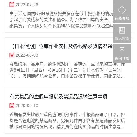
https://www.post.japanpost.jp/int/information/2022/1117_01_cn.
2022-07-26
本邮政官网】关于暂停受理部分国际邮件等的通知（11月2日
由于近期国内NMN保健品报关多存在低申报价格的情况，多地
更新）
引起了海关稽私的关注和稽查。为了维护口岸的安全，坚决杜
https://www.post.japanpost.jp/int/information/2022/1101_01_cn.
绝集货，个人购买每个包裹NMN保健品数量不能超过两盒，须
本邮政官网】关于暂停受理部分国际邮件等的通知（9月8日更
如实申报价格缴纳税金。若因未按照海关规定导致包裹产生退
新）
运或销毁等风险造成的损
https://www.post.japanpost.jp/int/information/2022/0908_01_cn.
本邮政官网】关于暂停受理部分国际邮件等的通知（9月6日更
【日本假期】仓库作业安排及各线路发货情况通知！
新）
2022-08-03
https://www.post.japanpost.jp/int/information/2022/0906_01_cn.
本邮政官网】关于暂停受理部分国际邮件等的通知（7月28日
尊敬的乐一番用户，感谢您对乐一番转运一直以来的支持。恰
更新）
逢8月11日（周四）~8月16日（周二）为日本假期（盂兰盆
https://www.post.japanpost.jp/int/information/2022/0728_01_cn.
节），假期期间航空公司、日本邮政都正常休假，因此无法进
本邮政官网】关于暂停受理部分国际邮件等的通知（7月14日
行航班安排及发货处理，此期间乐一番的工作安排如下：1、乐
更新）
一番仓库8月11日（
https://www.post.japanpost.jp/int/information/2022/0714_01_cn.
有关物品的虚假申报以及禁运品运输注意事项
本邮政官网】关于暂停受理部分国际邮件等的通知（6月30日
2020-09-10
更新）
https://www.post.japanpost.jp/int/information/2022/0630_01_cn.
‍近期有发生比较严重的虚假申报事件，申报商品写了口罩，但
本邮政官网】关于暂停受理部分国际邮件等的通知（3月1日更
却是含锂电池的禁运商品。另有几件由于含有禁运商品发货后
新）
被邮局退回的情况出现，请会员们在购买商品的时候注意是否
https://www.post.japanpost.jp/int/information/2022/0301_01.html
包含禁运物。因含有违禁物品而被退回的货物，邮局所收取的