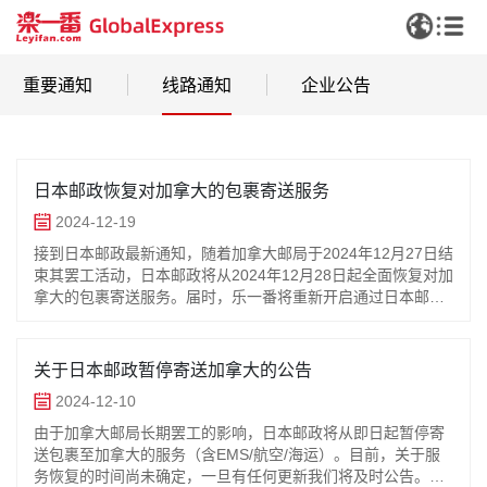
重要通知
线路通知
企业公告
日本邮政恢复对加拿大的包裹寄送服务
2024-12-19
接到日本邮政最新通知，随着加拿大邮局于2024年12月27日结
束其罢工活动，日本邮政将从2024年12月28日起全面恢复对加
拿大的包裹寄送服务。届时，乐一番将重新开启通过日本邮政
向加拿大寄送的所有方式(包括EMS、航空及海运)。请注意：
由于罢工期间积累的大量未处理包裹，加拿大邮局将优先处理
这些积压的包裹。因此，在初期，寄往加拿大的包裹派件可能
关于日本邮政暂停寄送加拿大的公告
会遇到一些延迟，预计这种情况可能持续到2025年1月底。我
2024-12-10
们深知这可能给您带来不便，并对此表示诚挚的歉意。感谢您
的理解与支持。我们将继续关注后续情况，并及时更新进展。
由于加拿大邮局长期罢工的影响，日本邮政将从即日起暂停寄
送包裹至加拿大的服务（含EMS/航空/海运）。目前，关于服
务恢复的时间尚未确定，一旦有任何更新我们将及时公告。请