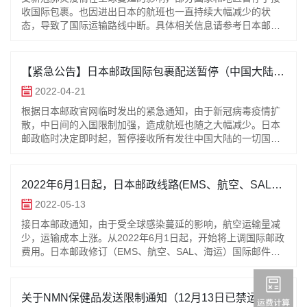
收国际包裹。也因进出日本的航班也一直持续大幅减少的状
态，导致了国际运输路线中断。具体相关信息请参考日本邮政
官方通知：【日本邮政官网】关于暂停受理部分国际邮件等的
通知（2023年7月20日更新）
https://www.post.japanpost.jp/int/information/2023/0720_01_cn.
【紧急公告】日本邮政国际包裹配送暂停（中国大陆）
本邮政官网】关于暂停受理部分国际邮件等的通知（2023年5
的通知
2022-04-21
月18日更新）
https://www.post.japanpost.jp/int/information/2023/0518_01_cn.
根据日本邮政官网临时发出的紧急通知，由于新冠病毒疫情扩
本邮政官网】关于暂停受理部分国际邮件等的通知（2023年4
散，中日间的入国限制加强，造成航班也随之大幅减少。日本
月4日更新）
邮政临时决定即时起，暂停接收所有发往中国大陆的一切国际
https://www.post.japanpost.jp/int/information/2023/0404_01_cn.
包裹，包含日本邮政的EMS，航空，经济航空，海运。具体恢
本邮政官网】关于暂停受理部分国际邮件等的通知（2023年2
复时间届时请关注公告。（
月21日更新）
2022年6月1日起，日本邮政线路(EMS、航空、SAL、
https://www.post.japanpost.jp/int/information/2023/0221_02_cn.
海运)运费及国际配送区域变更通知
本邮政官网】关于暂停受理部分国际邮件等的通知（2023年1
2022-05-13
月19日更新）
接日本邮政通知，由于受全球感染蔓延的影响，航空运输量减
https://www.post.japanpost.jp/int/information/2023/0119_01_cn.
少，运输成本上涨。从2022年6月1日起，开始将上调国际邮政
本邮政官网】关于暂停受理部分国际邮件等的通知（12月8日
费用。日本邮政修订（EMS、航空、SAL、海运）国际邮件的
更新）
邮费并按新资费进行收费，同时对国际配送区域重新进行划分
https://www.post.japanpost.jp/int/information/2022/1208_01_cn.
调整。受此影响，
本邮政官网】关于暂停受理部分国际邮件等的通知（11月18日
关于NMN保健品发送限制通知（12月13日已禁运）
更新）