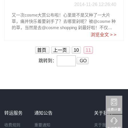
为您解决物流烦恼DHC日本乐天店铺：亲试visa全币卡
2014-11-26 12:26:40
下单成功，官网下单不成功的话可以到乐天店铺购买第
一步：注册获取转运地址乐一番转运注册使用教程第二
又一次cosme大赏公布啦！心里是不是又种了一大片
步：日本DHC官网上下单注册（ps:DHC日本官网产品
草，痛并快乐着要剁手了？去哪里剁呢？被@cosme 种
加入购物车之后才能注册）1. 打开DHC日本官网
的草，当然是去@cosme shopping 剁最好啦！不仅便
2. 选购想要购买的产品点击“购物车”之后去注册新会
利又实惠，而且还有仅此有售的特定商品和受赏纪念限
浏览全文 > >
员2.然后注册新会员、填写收件地址详情3. 信用卡支
定套装呢！先为大家介绍一下@cosme 家族吧：cosm
付这样DHC的购物就完成啦！
e.netcosme.net是日本最大的美容、化妆品综合网站，
首页
上一页
10
11
提供以真实评价为基础的化妆品排行榜、有关美容的问
与答等有趣有益的资讯。旗下cosme大赏是最权威的美
跳转到：
GO
容化妆品排行榜之一。cosme大赏cosme大赏是由消费
者评选的化妆品排行榜，是最权威的美容化妆品排行榜
之一。作为日系美妆品风向标，每年的日本@cosme大
赏 一直被当作是最体现网民喜好、参与者最踊跃、广告
味最淡的权威排行榜。cosme.net 和 cosme大赏 相信大
14,195円（约909元）
家都有所了解，简单说就是：超级强大的种草机！而种
草后该去哪里买买买最好呢？这次为大家介绍的就是解
97日元（约32元）
决这个买买买问题的地方——cosme.com @cosme sho
转运服务
通知公告
关于我们
pping 官方商城啦！@cosme shopping@cosme shoppi
ng是来自日本知名美容化妆品综合网站cosme旗下的美
收费规则
重要通知
关于我们
24日元（约147元）