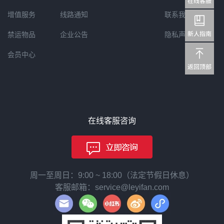
容化妆品官方商城，从护肤、美妆、美发到身体护理、
美容器材等产品一应俱全，深受日本女性的喜爱。接下
增值服务
线路通知
联系我们
来，快看@cosme shopping官网的海淘教程吧~第一
步，获取转运地址：乐一番注册使用流程（乐一番是什
禁运物品
企业公告
隐私声明
sme2016上半年第一
么？乐一番为您提供：在@cosme shopping等日本电商
会员中心
网站购物后，帮您把包裹转运到日本以外的海外地址的
3元）
服务。）第二步，官网注册：1、打开@cosme shoppin
g官网，点击“新会员注册”2、输入两遍您的邮箱地址
后，点击确认3、收到邮件后，点击链接，继续注册4、
输入密码、生日，选择肤质肤质选择：5、是否接收邮
件和是否参与排行的选择6、勾选“同意规则”后点击确认
在线客服咨询
注册7、然后就会收到注册成功的邮件8、同时，在官网
看到以下页面就表示注册成功啦~ 第三步，添加收件地
址：1、回到首页，点击“我的账户”2、点击“收件地址”
3、点击“添加收件地址”4、您的日本国内收件地址是什
么呢？到乐一番“我的账户”就能看到“您的转运仓库地址”
周一至周日：9:00 ~ 18:00（法定节假日休息）
啦~5、日语小白们可以使用这个神器：【汉文转换片假
名】来获得您姓名的片假名~6、然后就可以详细填写收
客服邮箱：service@leyifan.com
件地址啦~不要忘记填入您的专属乐一番会员标识码
哦！然后点击黑底白字的框体“确认添加”即可；第四
步，选购下单：一切就绪，可以从首页开始最爱的“逛逛