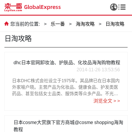
韩国热门代购品类
您当前的位置:
>
乐一番
>
海淘攻略
>
日淘攻略
别错过
日淘攻略
dhc日本官网卸妆油、护肤品、化妆品海淘购物教程
2014-11-26 13:53:56
日本DHC株式会社设立于1975年。其品牌已在日本国内
外家喻户晓。主营产品为化妆品、健康食品、护发类医
药品、甚至包括女士品类、服饰类等众多产品。不光女
性朋友、男士朋友也可以在这里买到合适的护肤品。近
浏览全文 > >
期日本DHC官网上优惠大放送、打开官网各种优惠信
CCD，我终于实现相机自由啦✨
息，限定商品最大3折优惠，还有送福袋、满免邮等活
动，”日本汇率低+优惠活动”还有比现在入手更划算的
日本cosme大赏旗下官方商城@cosme shopping海淘
吗，喜欢DHC的小伙伴们赶紧下单吧，乐一翻日本转运
教程