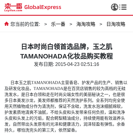
您当前的位置:
>
乐一番
>
海淘攻略
>
日淘攻略
日本时尚白领首选品牌，玉之肌
TAMANOHADA化妆品购买教程
发布日期: 2015-04-23 02:51:16
日本玉之肌TAMANOHADA主营香皂、护发产品的生产、销售以
及研发化妆品，TAMANOHADA是在百货店销售的较为高档的无硅
洗发水，是日本白领和走在时尚尖端女性的美丽秘诀之一，也是很
多日本美发沙龙，美发师都推荐的天然洗护系列。全系列均完全使
用天然植物成分作为清洗剂，保证不含硅，洗发水泡沫细腻绵软，
护发素质地清爽不油腻，不给头皮和头发带来任何负担，温和洗净
头皮和头发上的污垢，配合鳄梨精油成分，持续使用能有效滋养头
发，自然带出头发原有的光泽和健康活力，润泽轻盈有弹性。余香
持久，哪怕洗完头的第三天，依然留香。