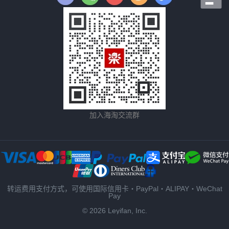
加入海淘交流群
转运费用支付方式，可使用国际信用卡・PayPal・ALIPAY・WeChat
Pay
© 2026 Leyifan, Inc.