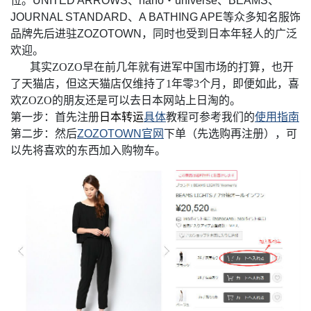
位。UNITED ARROWS、nano・universe、BEAMS、
JOURNAL STANDARD、A BATHING APE等众多知名服饰
品牌先后进驻ZOZOTOWN，同时也受到日本年轻人的广泛
欢迎。
其实ZOZO早在前几年就有进军中国市场的打算，也开
了天猫店，但这天猫店仅维持了1年零3个月，即便如此，喜
欢ZOZO的朋友还是可以去日本网站上日淘的。
第一步：首先注册
日本转运
具体
教程可参考我们的
使用指南
第二步：然后
ZOZOTOWN官网
下单
（先选购再注册），
可
以先将喜欢的东西加入购物车。