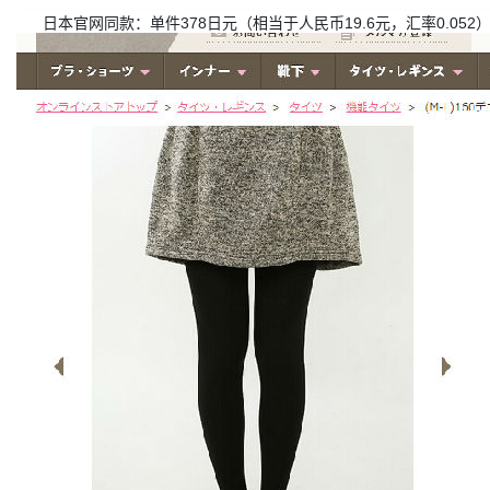
日本官网同款：单件378日元（相当于人民币19.6元，汇率0.052）