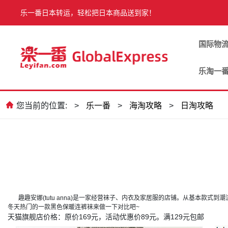
乐一番日本转运，轻松把日本商品送到家！
国际物
乐淘一
您当前的位置:
>
乐一番
>
海淘攻略
>
日淘攻略
趣趣安娜(tutu anna)是一家经营袜子、内衣及家居服的店铺。从基本款
冬天热门的一款黑色保暖连裤袜来做一下对比吧~
天猫旗舰店价格：原价169元，活动优惠价89元。满129元包邮