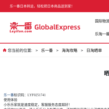
乐一番日本转运，轻松把日本商品送到家！
国际物
乐淘一
您当前的位置:
>
乐一番
>
海淘攻略
>
日淘晒单
晒
乐一番
标识码：LYF0251741
使用体验
小乐乐家就是速度稳定，客服服务态度超好！